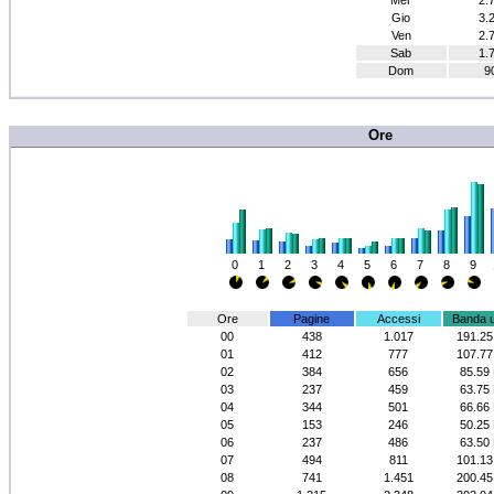
Mer
2.
Gio
3.
Ven
2.
Sab
1.
Dom
9
Ore
0
1
2
3
4
5
6
7
8
9
Ore
Pagine
Accessi
Banda 
00
438
1.017
191.2
01
412
777
107.7
02
384
656
85.59
03
237
459
63.75
04
344
501
66.66
05
153
246
50.25
06
237
486
63.50
07
494
811
101.1
08
741
1.451
200.4