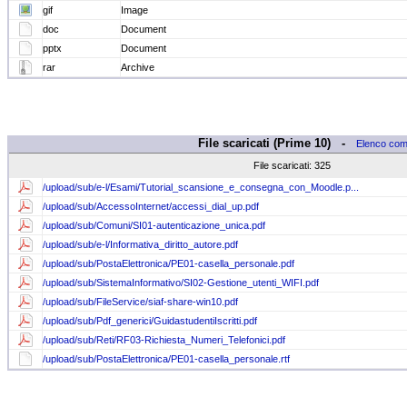
gif
Image
doc
Document
pptx
Document
rar
Archive
File scaricati (Prime 10) -
Elenco com
File scaricati: 325
/upload/sub/e-l/Esami/Tutorial_scansione_e_consegna_con_Moodle.p...
/upload/sub/AccessoInternet/accessi_dial_up.pdf
/upload/sub/Comuni/SI01-autenticazione_unica.pdf
/upload/sub/e-l/Informativa_diritto_autore.pdf
/upload/sub/PostaElettronica/PE01-casella_personale.pdf
/upload/sub/SistemaInformativo/SI02-Gestione_utenti_WIFI.pdf
/upload/sub/FileService/siaf-share-win10.pdf
/upload/sub/Pdf_generici/GuidastudentiIscritti.pdf
/upload/sub/Reti/RF03-Richiesta_Numeri_Telefonici.pdf
/upload/sub/PostaElettronica/PE01-casella_personale.rtf