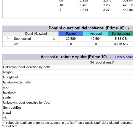
09
1.215
2.348
302.0
10
1.461
3.258
425.1
11
1.514
3.270
434.9
Domini o nazioni dei visitatori (Prime 10) -
Domini/Nazioni
Pagine
Accessi
Banda usata
Sconosciuti
ip
19.589
40.564
5.33 GB
Altri
0
0
48.78 MB
Accessi di robot e spider (Prime 10) -
Elenco comp
94 robot diversi*
Unknown robot identified by bot\*
bingbot
Googlebot
facebookexternalhit
nbot
facebook
spider
Unknown robot identified by \*bot
SemrushBot
crawl
Altri
* I robot elencati hanno generato accessi o traffico "non visualizzato" dai visitatori, pertanto 
"robot.txt".