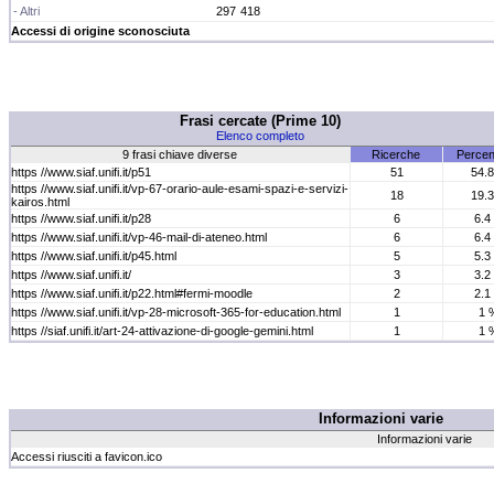
- Altri
297
418
Accessi di origine sconosciuta
Frasi cercate (Prime 10)
Elenco completo
9 frasi chiave diverse
Ricerche
Percen
https //www.siaf.unifi.it/p51
51
54.
https //www.siaf.unifi.it/vp-67-orario-aule-esami-spazi-e-servizi-
18
19.
kairos.html
https //www.siaf.unifi.it/p28
6
6.4
https //www.siaf.unifi.it/vp-46-mail-di-ateneo.html
6
6.4
https //www.siaf.unifi.it/p45.html
5
5.3
https //www.siaf.unifi.it/
3
3.2
https //www.siaf.unifi.it/p22.html#fermi-moodle
2
2.1
https //www.siaf.unifi.it/vp-28-microsoft-365-for-education.html
1
1 
https //siaf.unifi.it/art-24-attivazione-di-google-gemini.html
1
1 
Informazioni varie
Informazioni varie
Accessi riusciti a favicon.ico