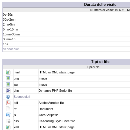
Durata delle visite
Numero di visite: 10.696 - M
0s-30s
30s-2mn
2mn-5mn
5mn-15mn
15mn-30mn
30mn-1h
1h+
Sconosciuti
Tipi di file
Tipi di file
html
HTML or XML static page
png
Image
jpg
Image
php
Dynamic PHP Script file
Sconosciuti
pdf
Adobe Acrobat file
rtf
Document
js
JavaScript file
css
Cascading Style Sheet file
xml
HTML or XML static page