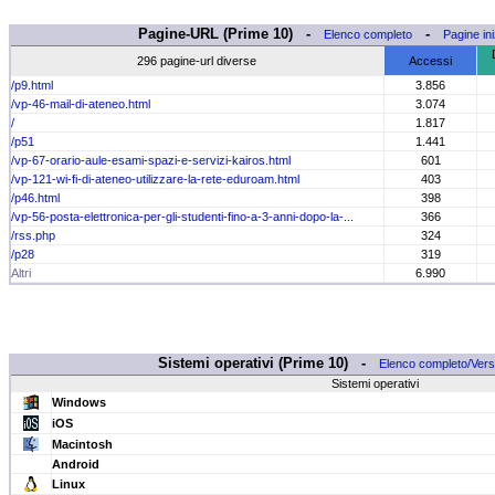
Pagine-URL (Prime 10) -
-
Elenco completo
Pagine iniz
296 pagine-url diverse
Accessi
/p9.html
3.856
/vp-46-mail-di-ateneo.html
3.074
/
1.817
/p51
1.441
/vp-67-orario-aule-esami-spazi-e-servizi-kairos.html
601
/vp-121-wi-fi-di-ateneo-utilizzare-la-rete-eduroam.html
403
/p46.html
398
/vp-56-posta-elettronica-per-gli-studenti-fino-a-3-anni-dopo-la-...
366
/rss.php
324
/p28
319
Altri
6.990
Sistemi operativi (Prime 10) -
Elenco completo/Vers
Sistemi operativi
Windows
iOS
Macintosh
Android
Linux