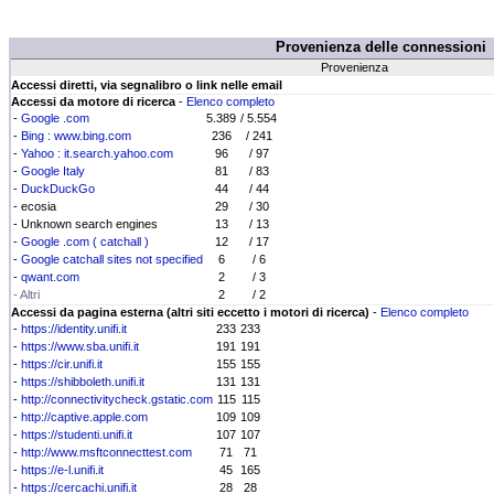
Provenienza delle connessioni
Provenienza
Accessi diretti, via segnalibro o link nelle email
Accessi da motore di ricerca
-
Elenco completo
-
Google .com
5.389
/ 5.554
-
Bing : www.bing.com
236
/ 241
-
Yahoo : it.search.yahoo.com
96
/ 97
-
Google Italy
81
/ 83
-
DuckDuckGo
44
/ 44
- ecosia
29
/ 30
- Unknown search engines
13
/ 13
-
Google .com ( catchall )
12
/ 17
-
Google catchall sites not specified
6
/ 6
-
qwant.com
2
/ 3
- Altri
2
/ 2
Accessi da pagina esterna (altri siti eccetto i motori di ricerca)
-
Elenco completo
-
https://identity.unifi.it
233
233
-
https://www.sba.unifi.it
191
191
-
https://cir.unifi.it
155
155
-
https://shibboleth.unifi.it
131
131
-
http://connectivitycheck.gstatic.com
115
115
-
http://captive.apple.com
109
109
-
https://studenti.unifi.it
107
107
-
http://www.msftconnecttest.com
71
71
-
https://e-l.unifi.it
45
165
-
https://cercachi.unifi.it
28
28