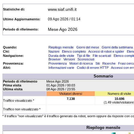
www.siaf.unifi.it
Statistiche di:
09 Ago 2026 / 01:14
Ultimo Aggiornamento:
Mese Ago 2026
Periodo di riferimento:
Quando:
Riepilogo mensile
Giorni del mese
Giorni della settimana
Chi:
Nazioni
Elenco completo
Accessi di robot e spider
Elen
Navigazione:
Durata delle visite
Tipi di file
File scaricati
Elenco compl
Browser
Versioni
Sconosciuti
Provenienza:
Provenienza
Motori di ricerca
Siti
Ricerche
Frasi cerc
Altri:
Informazioni varie
Codici di errore HTTP
Accessi con err
Sommario
Periodo di riferimento
Mese Ago 2026
Prima visita
01 Ago 2026 / 00:03
Ultima visita
08 Ago 2026 / 23:55
Visitatori diversi
Numero di visite
7.138
10.696
Traffico visualizzato *
(1.49 visite/visitatore
Traffico non visualizzato *
* Il traffico "non visualizzato" è il traffico generato da robot, worm oppure da risposte con c
Riepilogo mensile