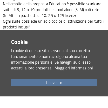
Nell'ambito della proposta Education è possibile scaricare
ICDL: patente europea del computer
suite di 6, 12 o 19 prodotti - stand alone (SLM) o di rete
Siti Web
(NLM) - in pacchetti di 10, 25 o 125 licenze.
Ogni suite possiede un solo codice di attivazione per tutti i
Richiesta di certificati TLS
prodotti inclusi."
Catalogo video
Descrizione software
Cookie
Manuali e istruzioni utente
L'accordo Licence Campus Autodesk stipulato tra SIAF e
I cookie di questo sito servono al suo corretto
Autodesk è scaduto il 18 gennaio 2010 e la politica di
funzionamento e non raccolgono alcuna tua
vendita di Autodesk, da quel momento in poi, ha escluso la
informazione personale. Se navighi su di esso
possibilità di rinnovare l'accordo Campus.
accetti la loro presenza.
Maggiori informazioni
Sono state acquistate licenze Education Autodesk e dal 28
febbraio 2014, sono state rinnovate per un biennio le
subscriptions delle stesse.
Ho capito
La licenza fornisce l'accesso ai prodotti del catalogo
Autodesk (AutoCAD, AutoCAD Architecture, AutoCAD Lt,
Prodotti 3ds Max, AutoCAD Civil 3D, Prodotti Inventor,
Maya, prodotti Revit) tramite una licenza Education