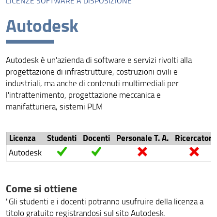
LICENZE SOFTWARE A DISPOSIZIONE
Accesso alla rete e Eduroam
Autodesk
Digital Learning
Servizi online
Autodesk è un'azienda di software e servizi rivolti alla
Autenticazione
progettazione di infrastrutture, costruzioni civili e
industriali, ma anche di contenuti multimediali per
Mail, Google e autenticazione cloud
l'intrattenimento, progettazione meccanica e
Licenze software a disposizione
manifatturiera, sistemi PLM
Orario, aule, esami, spazi e servizi (Kairos)
Licenza
Studenti
Docenti
Personale T. A.
Ricercatori
Aule e gestione aule
Autodesk
File Service: Olmo e Tiglio
Transizione Digitale
Come si ottiene
"Gli studenti e i docenti potranno usufruire della licenza a
Fonia di Ateneo - UnifiVoip
titolo gratuito registrandosi sul sito Autodesk.