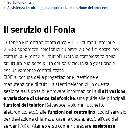
Softphone (Jitsi)
Orario, aule, esami, spazi e servizi (Kairos)
Assistenza tecnica e guida rapida alla risoluzione dei problemi
Aule e gestione aule
Il servizio di Fonia
File Service: Olmo e Tiglio
Transizione Digitale
L'Ateneo Fiorentino conta circa 8.000 numeri interni e
7.500 apparecchi telefonici su oltre 70 edifici sparsi nei
Fonia di Ateneo - UnifiVoip
comuni di Firenze e limitrofi. Data la complessità della
struttura e la sensibilità del servizio, la sua gestione è
ICDL: patente europea del computer
esclusivamente centralizzata.
Siti Web
SIAF si occupa della progettazione, gestione e
manutenzione di tutti i sistemi telefonici. In questa
Richiesta di certificati TLS
attivazione
sezione sarà possibile trovare informazioni sull'
e variazione di utenze telefoniche
, una guida alle principali
Catalogo video
funzioni dei telefoni
(vivavoce, volume, lucchetto
funzioni del centralino
elettronico, etc.), alle
(codici servizio
Manuali e istruzioni utente
per deviazione chiamata, casella vocale, etc.), all'uso del
assistenza
server FAX di Ateneo e su come richiedere