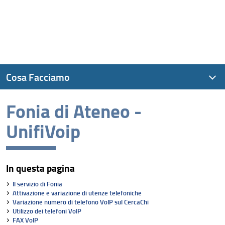
Cosa Facciamo
Fonia di Ateneo -
Accesso alla rete e Eduroam
UnifiVoip
Digital Learning
Servizi online
In questa pagina
Autenticazione
Il servizio di Fonia
Mail, Google e autenticazione cloud
Attivazione e variazione di utenze telefoniche
Variazione numero di telefono VoIP sul CercaChi
Licenze software a disposizione
Utilizzo dei telefoni VoIP
FAX VoIP