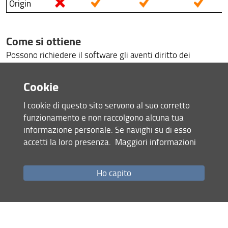
Origin
ICDL: patente europea del computer
Siti Web
Come si ottiene
Richiesta di certificati TLS
Possono richiedere il software gli aventi diritto dei
dipartimenti che hanno aderito all'acquisto delle licenze e
Catalogo video
successive maintenance.
Cookie
I dipartimenti che hanno aderito sono i seguenti:
Manuali e istruzioni utente
I cookie di questo sito servono al suo corretto
Biologia
funzionamento e non raccolgono alcuna tua
Chimica
informazione personale. Se navighi su di esso
Fisica e Astronomia
accetti la loro presenza.
Maggiori informazioni
Medicina Sperimentale e Clinica
NEUROFARBA
Ho capito
Scienze della Terra
Scienze e Tecnologie Agrarie, Alimentari Ambientali e
Forestali (DAGRI)
Descrizione software