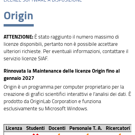
Accesso alla rete e Eduroam
Origin
Digital Learning
Servizi online
ATTENZIONE:
È stato raggiunto il numero massimo di
Autenticazione
licenze disponibili, pertanto non è possibile accettare
ulteriori richieste. Per eventuali informazioni, contattare il
Mail, Google e autenticazione cloud
servizio licenze SIAF.
Licenze software a disposizione
Rinnovata la Maintenance delle licenze Origin fino al
Orario, aule, esami, spazi e servizi (Kairos)
gennaio 2027
Origin è un programma per computer proprietario per la
Aule e gestione aule
creazione di grafici scientifici interattivi e l'analisi dei dati. È
prodotto da OriginLab Corporation e funziona
File Service: Olmo e Tiglio
esclusivamente su Microsoft Windows.
Transizione Digitale
Fonia di Ateneo - UnifiVoip
Licenza
Studenti
Docenti
Personale T. A.
Ricercatori