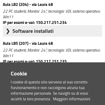
Aula LB2 (204) - via Laura 48
Transizione Digitale
22 PC studenti, Monitor: 24'', tecnologia: VDI, sistema operativo:
Fonia di Ateneo - UnifiVoip
Win11
IP per esami e-val: 150.217.251.234
ICDL: patente europea del computer
Software installati
Siti Web
Arcgis Pro
Aula LB5 (207) - via Laura 48
Richiesta di certificati TLS
Autocad 2025
22 PC studenti, Monitor: 24'', tecnologia: VDI, sistema operativo:
Qgis
Catalogo video
Win11
Office 2021
IP per esami e-val: 150.217.251.235
Manuali e istruzioni utente
Subtitle Edit
Software installati
Cookie
Paint net
Arcgis Pro
Libreoffice
I cookie di questo sito servono al suo corretto
Aula 101 - via Santa Reparata 93
Autocad 2025
GIMP
funzionamento e non raccolgono alcuna tua
36 PC studenti, Monitor: 24'', tecnologia: VDI, sistema operativo:
Qgis
Terrset Libera GIS
informazione personale. Se navighi su di esso
Win11
Office 2021
accetti la loro presenza.
Maggiori informazioni
Zotero e Zotero Connector
IP per esami e-val: 150.217.251.243
Subtitle Edit