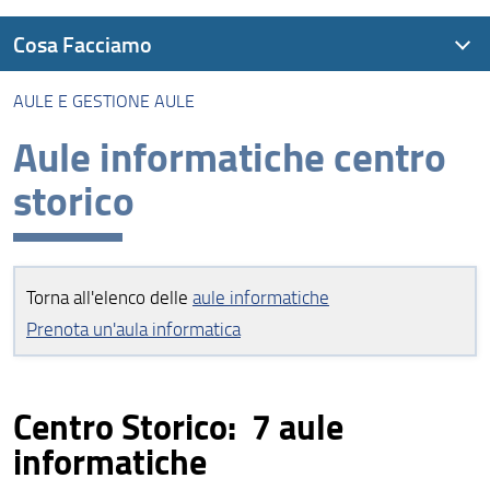
Cosa Facciamo
AULE E GESTIONE AULE
Accesso alla rete e Eduroam
Aule informatiche centro
Digital Learning
storico
Servizi online
Autenticazione
Mail, Google e autenticazione cloud
Torna all'elenco delle
aule informatiche
Prenota un'aula informatica
Licenze software a disposizione
Orario, aule, esami, spazi e servizi (Kairos)
Centro Storico: 7 aule
Aule e gestione aule
informatiche
File Service: Olmo e Tiglio