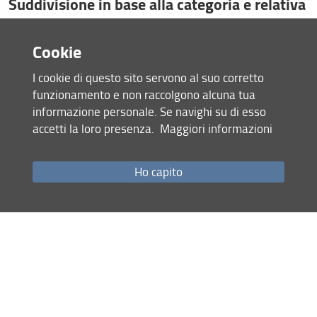
Suddivisione in base alla categoria e relativa
descrizione
Cookie
» agraria-
I cookie di questo sito servono al suo corretto
tutto il personale titolare di un incarico di
l
funzionamento e non raccolgono alcuna tua
insegnamento (esclusi i lettori/CEL), tecnico-
informazione personale. Se navighi su di esso
amministrativo, a tempo determinato e
accetti la loro presenza.
Maggiori informazioni
indeterminato, i docenti a contratto, il
presidente, il responsabile e gli studenti dei
corsi di studio della scuola
Ho capito
*
tutto il personale titolare di un incarico di
personale-
insegnamento (esclusi i lettori/CEL), tecnico-
agraria-l
amministrativo, a tempo determinato e
indeterminato, il presidente, il responsabile e
i docenti a contratto della scuola
-
tutto il personale titolare di un incarico di
docenti-
insegnamento (esclusi i lettori/CEL) e i
agraria-l
a
docenti a contratto della scuol