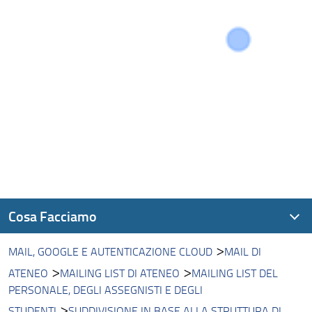
Cosa Facciamo
MAIL, GOOGLE E AUTENTICAZIONE CLOUD
MAIL DI
Accesso alla rete e Eduroam
ATENEO
MAILING LIST DI ATENEO
MAILING LIST DEL
Digital Learning
PERSONALE, DEGLI ASSEGNISTI E DEGLI
STUDENTI
SUDDIVISIONE IN BASE ALLA STRUTTURA DI