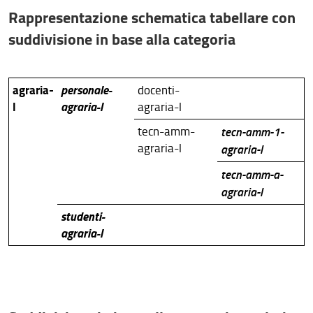
Richiesta di certificati TLS
Rappresentazione schematica tabellare con
suddivisione in base alla categoria
Catalogo video
Manuali e istruzioni utente
agraria-
personale-
docenti-
l
agraria-l
agraria-l
tecn-amm-
tecn-amm-1-
agraria-l
agraria-l
tecn-amm-a-
agraria-l
studenti-
agraria-l