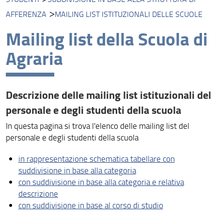
Servizi online
AFFERENZA
MAILING LIST ISTITUZIONALI DELLE SCUOLE
Autenticazione
Mailing list della Scuola di
Mail, Google e autenticazione cloud
Agraria
Licenze software a disposizione
Orario, aule, esami, spazi e servizi (Kairos)
Descrizione delle mailing list istituzionali del
Aule e gestione aule
personale e degli studenti della scuola
File Service: Olmo e Tiglio
In questa pagina si trova l'elenco delle mailing list del
personale e degli studenti della scuola
Transizione Digitale
in rappresentazione schematica tabellare con
Fonia di Ateneo - UnifiVoip
suddivisione in base alla categoria
con suddivisione in base alla categoria e relativa
ICDL: patente europea del computer
descrizione
Siti Web
con suddivisione in base al corso di studio